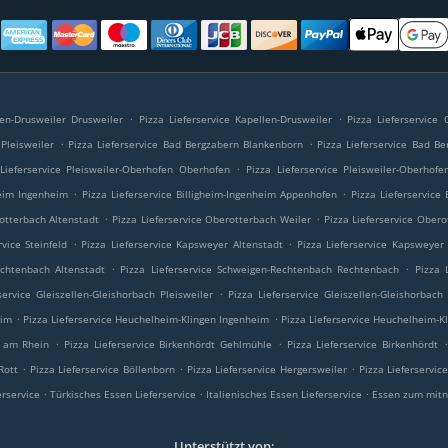
.
.
len-Drusweiler Drusweiler
Pizza Lieferservice Kapellen-Drusweiler
Pizza Lieferservice
.
.
Pleisweiler
Pizza Lieferservice Bad Bergzabern Blankenborn
Pizza Lieferservice Bad Be
.
Lieferservice Pleisweiler-Oberhofen Oberhofen
Pizza Lieferservice Pleisweiler-Oberhofe
.
.
heim Ingenheim
Pizza Lieferservice Billigheim-Ingenheim Appenhofen
Pizza Lieferservice
.
.
rotterbach Altenstadt
Pizza Lieferservice Oberotterbach Weiler
Pizza Lieferservice Ober
.
.
rvice Steinfeld
Pizza Lieferservice Kapsweyer Altenstadt
Pizza Lieferservice Kapsweyer
.
.
echtenbach Altenstadt
Pizza Lieferservice Schweigen-Rechtenbach Rechtenbach
Pizza 
.
service Gleiszellen-Gleishorbach Pleisweiler
Pizza Lieferservice Gleiszellen-Gleishorbach
.
.
eim
Pizza Lieferservice Heuchelheim-Klingen Ingenheim
Pizza Lieferservice Heuchelheim-K
.
.
.
h am Rhein
Pizza Lieferservice Birkenhördt Gehlmühle
Pizza Lieferservice Birkenhördt
.
.
.
Rott
Pizza Lieferservice Böllenborn
Pizza Lieferservice Hergersweiler
Pizza Lieferservic
.
.
.
erservice
Türkisches Essen Lieferservice
Italienisches Essen Lieferservice
Essen zum mitn
Unterstützt von: