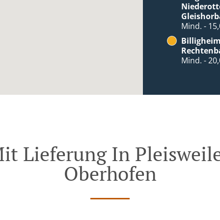
Niederott
Gleishor
Mind. - 15
Billighei
Rechtenba
Mind. - 20
it Lieferung In Pleiswei
Oberhofen