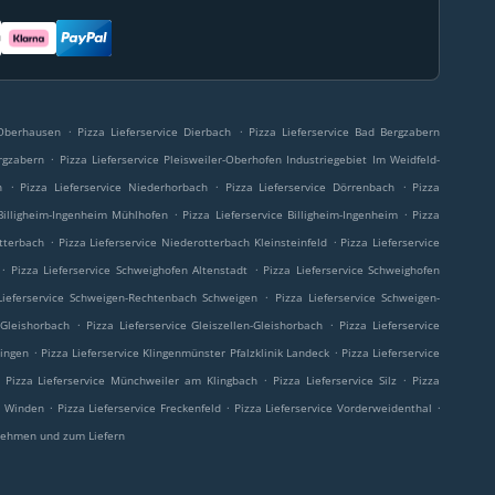
.
.
 Oberhausen
Pizza Lieferservice Dierbach
Pizza Lieferservice Bad Bergzabern
.
rgzabern
Pizza Lieferservice Pleisweiler-Oberhofen Industriegebiet Im Weidfeld-
.
.
.
n
Pizza Lieferservice Niederhorbach
Pizza Lieferservice Dörrenbach
Pizza
.
.
 Billigheim-Ingenheim Mühlhofen
Pizza Lieferservice Billigheim-Ingenheim
Pizza
.
.
otterbach
Pizza Lieferservice Niederotterbach Kleinsteinfeld
Pizza Lieferservice
.
.
Pizza Lieferservice Schweighofen Altenstadt
Pizza Lieferservice Schweighofen
.
Lieferservice Schweigen-Rechtenbach Schweigen
Pizza Lieferservice Schweigen-
.
.
 Gleishorbach
Pizza Lieferservice Gleiszellen-Gleishorbach
Pizza Lieferservice
.
.
lingen
Pizza Lieferservice Klingenmünster Pfalzklinik Landeck
Pizza Lieferservice
.
.
Pizza Lieferservice Münchweiler am Klingbach
Pizza Lieferservice Silz
Pizza
.
.
.
e Winden
Pizza Lieferservice Freckenfeld
Pizza Lieferservice Vorderweidenthal
ehmen und zum Liefern