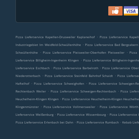
.
Pizza Lieferservice Kapellen-Drusweiler Kaplaneihof
Pizza Lieferservice Kapel
.
Industriegebiet Im Weidfeld-Schwüllenhöhe
Pizza Lieferservice Bad Bergzabern 
.
.
Schwüllenhöhe
Pizza Lieferservice Pleisweiler-Oberhofen Pleisweiler
Pizza 
.
Lieferservice Billigheim-Ingenheim Klingen
Pizza Lieferservice Billigheim-Ingen
.
.
Lieferservice Eschbach
Pizza Lieferservice Barbelroth
Pizza Lieferservice Obe
.
.
Niederotterbach
Pizza Lieferservice Steinfeld Bahnhof Schaidt
Pizza Lieferse
.
.
Haftelhof
Pizza Lieferservice Schweighofen
Pizza Lieferservice Schweigen-R
.
.
Rechtenbach Weiler
Pizza Lieferservice Schweigen-Rechtenbach
Pizza Liefer
.
Heuchelheim-Klingen Klingen
Pizza Lieferservice Heuchelheim-Klingen Heuchelh
.
.
Klingenmünster
Pizza Lieferservice Vollmersweiler
Pizza Lieferservice Wört
.
.
Lieferservice Weißenburg
Pizza Lieferservice Wissembourg
Pizza Lieferservice 
.
.
Pizza Lieferservice Erlenbach bei Dahn
Pizza Lieferservice Rumbach
Kebab Lief