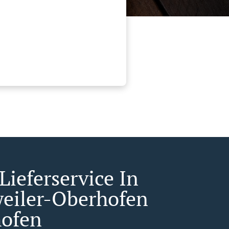
Lieferservice In
weiler-Oberhofen
ofen